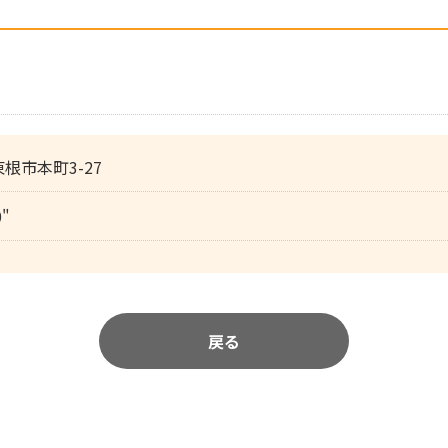
 東根市本町3-27
0"
戻る