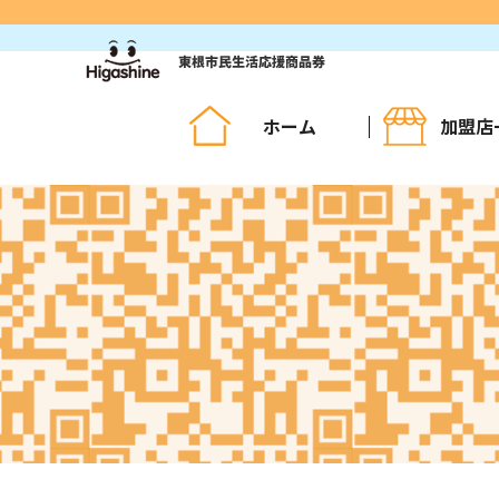
コ
ン
テ
ン
ツ
ホーム
加盟店
へ
ス
キ
ッ
プ