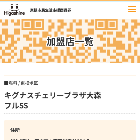
コ
ン
テ
ン
ツ
加盟店一覧
へ
ス
キ
ッ
プ
■
燃料
/
東根地区
キグナスチェリープラザ大森
フルSS
住所