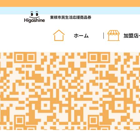
コ
ン
テ
ン
ツ
ホーム
加盟店
へ
ス
キ
ッ
プ