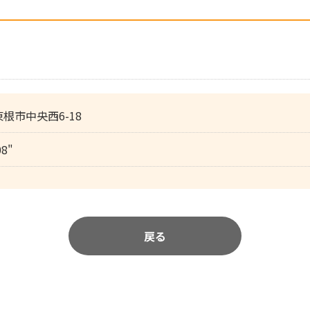
 東根市中央西6-18
08"
戻る