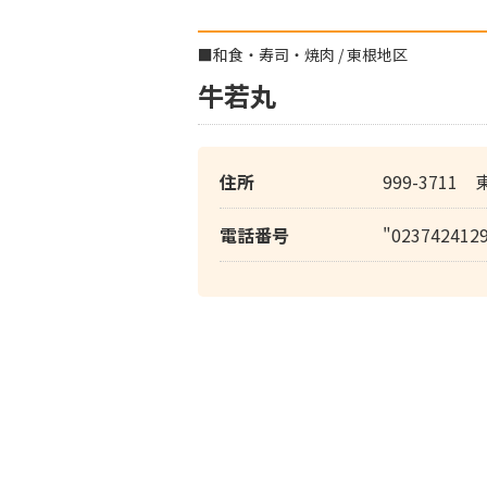
■
和食・寿司・焼肉
/
東根地区
牛若丸
住所
999-3711 
電話番号
"023742412