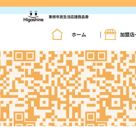
コ
ン
テ
ン
ツ
ホーム
加盟店
へ
ス
キ
ッ
プ