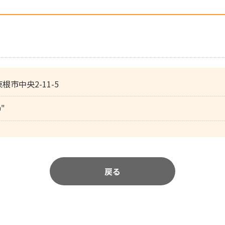
東根市中央2-11-5
9"
戻る