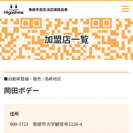
コ
ン
テ
ン
ツ
加盟店一覧
へ
ス
キ
ッ
プ
■
自動車整備・販売
/
高崎地区
岡田ボデー
住所
999-3723 東根市大字観音寺2226-4