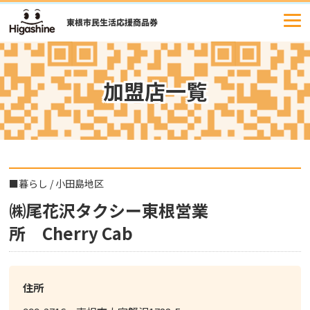
コ
ン
テ
ン
ツ
加盟店一覧
へ
ス
キ
ッ
プ
■
暮らし
/
小田島地区
㈱尾花沢タクシー東根営業
所 Cherry Cab
住所