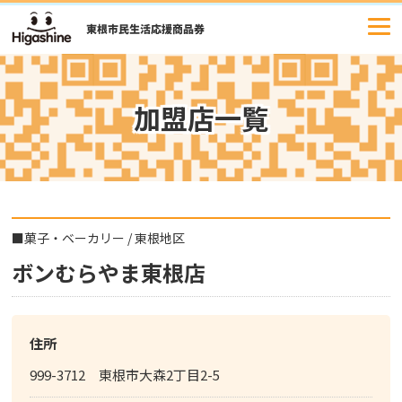
コ
ン
テ
ン
ツ
加盟店一覧
へ
ス
キ
ッ
プ
■
菓子・ベーカリー
/
東根地区
ボンむらやま東根店
住所
999-3712 東根市大森2丁目2-5