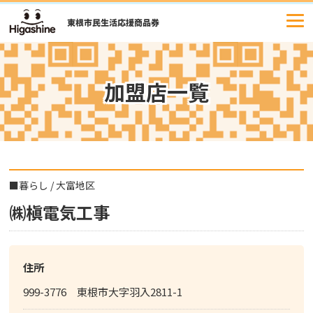
コ
ン
テ
ン
ツ
加盟店一覧
へ
ス
キ
ッ
プ
■
暮らし
/
大富地区
㈱槇電気工事
住所
999-3776 東根市大字羽入2811-1