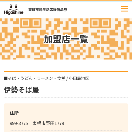
コ
ン
テ
ン
ツ
加盟店一覧
へ
ス
キ
ッ
プ
■
そば・うどん・ラーメン・食堂
/
小田島地区
伊勢そば屋
住所
999-3775 東根市野田1779