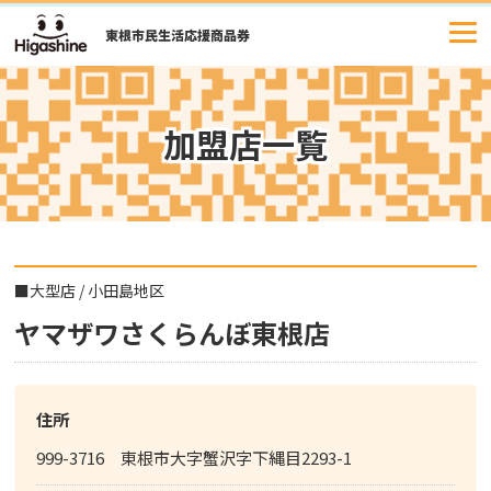
コ
ン
テ
ン
ツ
加盟店一覧
へ
ス
キ
ッ
プ
■
大型店
/
小田島地区
ヤマザワさくらんぼ東根店
住所
999-3716 東根市大字蟹沢字下縄目2293-1