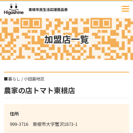
コ
ン
テ
ン
ツ
加盟店一覧
へ
ス
キ
ッ
プ
■
暮らし
/
小田島地区
農家の店トマト東根店
住所
999-3716 東根市大字蟹沢1873-1