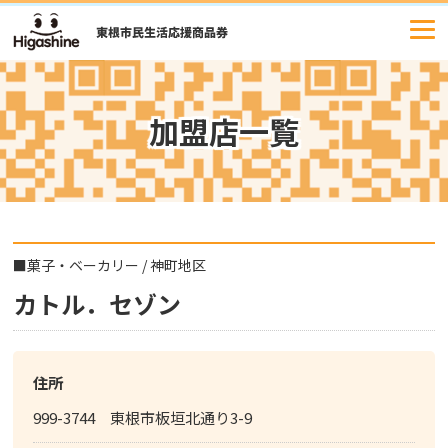
コ
ン
テ
ン
ツ
加盟店一覧
へ
ス
キ
ッ
プ
■
菓子・ベーカリー
/
神町地区
カトル．セゾン
住所
999-3744 東根市板垣北通り3-9