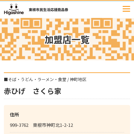
コ
ン
テ
ン
ツ
加盟店一覧
へ
ス
キ
ッ
プ
■
そば・うどん・ラーメン・食堂
/
神町地区
赤ひげ さくら家
住所
999-3762 東根市神町北1-2-12