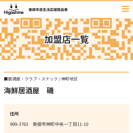
コ
ン
テ
ン
ツ
加盟店一覧
へ
ス
キ
ッ
プ
■
居酒屋・クラブ・スナック
/
神町地区
海鮮居酒屋 磯
住所
999-3763 東根市神町中央一丁目11-10