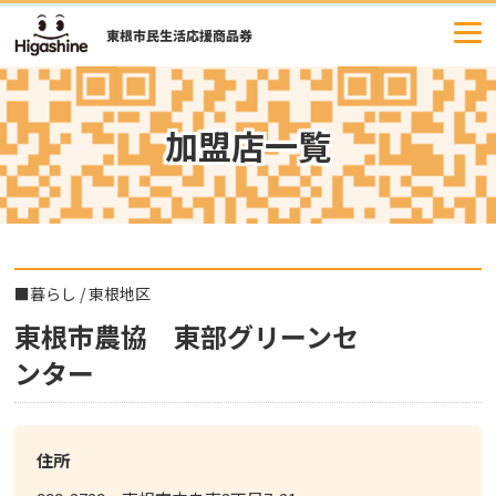
コ
ン
テ
ン
ツ
加盟店一覧
へ
ス
キ
ッ
プ
■
暮らし
/
東根地区
東根市農協 東部グリーンセ
ンター
住所