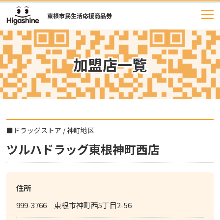
コ
ン
テ
ン
ツ
加盟店一覧
へ
ス
キ
ッ
プ
■
ドラッグストア
/
神町地区
ツルハドラッグ東根神町西店
住所
999-3766 東根市神町西5丁目2-56