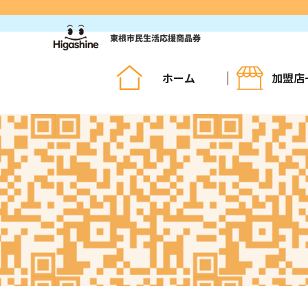
コ
ン
テ
ン
ツ
ホーム
加盟店
へ
ス
キ
ッ
プ