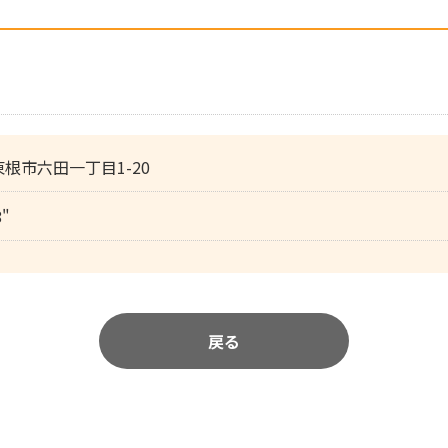
 東根市六田一丁目1-20
8"
戻る