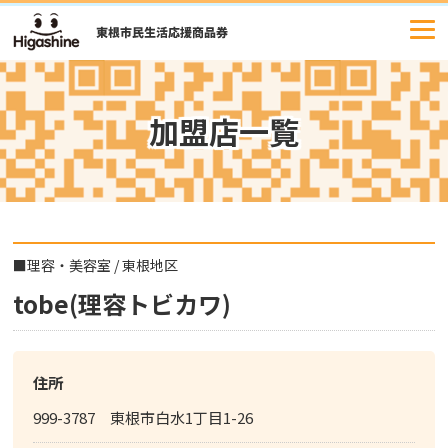
コ
ン
テ
ン
ツ
加盟店一覧
へ
ス
キ
ッ
プ
■
理容・美容室
/
東根地区
tobe(理容トビカワ)
住所
999-3787 東根市白水1丁目1-26