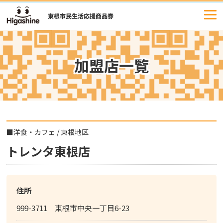
コ
ン
テ
ン
ツ
加盟店一覧
へ
ス
キ
ッ
プ
■
洋食・カフェ
/
東根地区
トレンタ東根店
住所
999-3711 東根市中央一丁目6-23