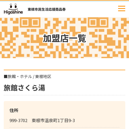
コ
ン
テ
ン
ツ
加盟店一覧
へ
ス
キ
ッ
プ
■
旅館・ホテル
/
東根地区
旅館さくら湯
住所
999-3702 東根市温泉町1丁目9-3