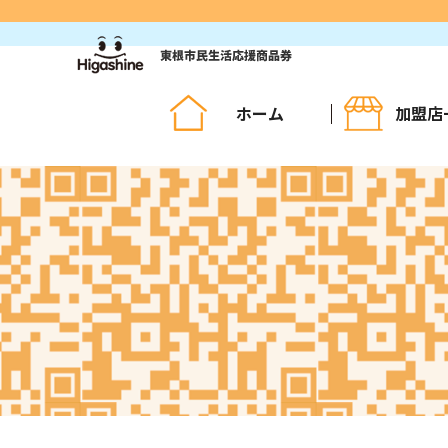
コ
ン
テ
ン
ツ
ホーム
加盟店
へ
ス
キ
ッ
プ