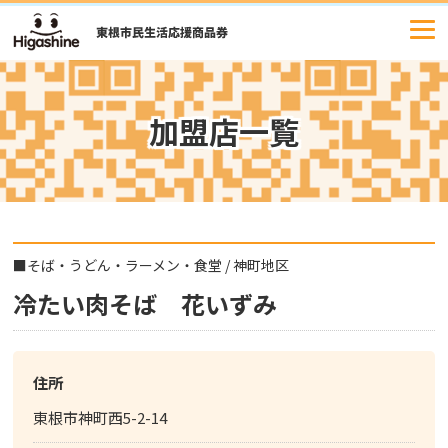
コ
ン
テ
ン
ツ
加盟店一覧
へ
ス
キ
ッ
プ
■
そば・うどん・ラーメン・食堂
/
神町地区
冷たい肉そば 花いずみ
住所
東根市神町西5-2-14