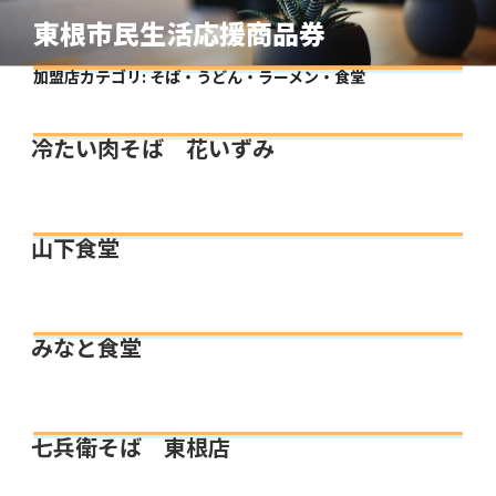
コ
東根市民生活応援商品券
ン
テ
加盟店カテゴリ:
そば・うどん・ラーメン・食堂
ン
ツ
冷たい肉そば 花いずみ
へ
ス
キ
ッ
山下食堂
プ
みなと食堂
七兵衛そば 東根店