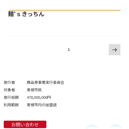
麺‘ｓきっちん
投
次
固定ページ
1
の
稿
ペ
の
ー
ペ
ジ
ー
発行者
商品券事業実行委員会
ジ
対象者
東根市民
送
発行総額
478,000,000円
り
利用範囲
東根市内の加盟店
お問い合わせ