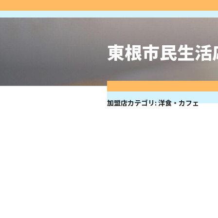
コ
ン
テ
ン
東根市民生活
ツ
へ
ス
キ
ッ
加盟店カテゴリ:
洋食・カフェ
プ