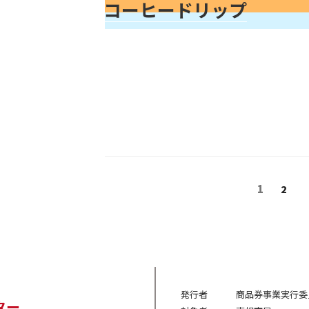
コーヒードリップ
投
固
1
固
2
定
定
稿
ペ
ペ
の
ー
ー
ジ
ジ
ペ
ー
発行者
商品券事業実行委
ター